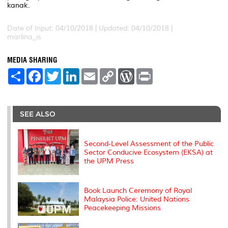
kanak.
Date of Input: 04/10/2018 |
Updated: 04/10/2018 |
marlina_is
MEDIA SHARING
S
F
T
L
E
C
W
P
h
a
w
i
m
o
o
r
a
c
i
n
a
p
r
i
r
e
t
k
i
y
d
n
e
b
t
e
l
L
P
t
o
e
d
i
r
SEE ALSO
o
r
I
n
e
k
n
k
s
s
Second-Level Assessment of the Public
Sector Conducive Ecosystem (EKSA) at
the UPM Press
Book Launch Ceremony of Royal
Malaysia Police: United Nations
Peacekeeping Missions