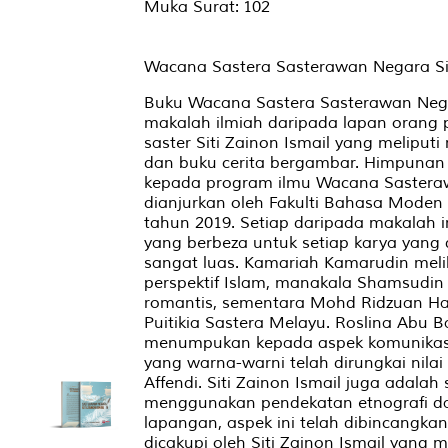
Muka Surat: 102
Wacana Sastera Sasterawan Negara Sit
Buku Wacana Sastera Sasterawan Nega
makalah ilmiah daripada lapan orang 
saster Siti Zainon Ismail yang meliputi
dan buku cerita bergambar. Himpunan
kepada program ilmu Wacana Sasterawa
dianjurkan oleh Fakulti Bahasa Moden 
tahun 2019. Setiap daripada makalah
yang berbeza untuk setiap karya yang 
sangat luas. Kamariah Kamarudin melih
perspektif Islam, manakala Shamsudin 
romantis, sementara Mohd Ridzuan Har
Puitikia Sastera Melayu. Roslina Ab
menumpukan kepada aspek komunikasi d
yang warna-warni telah dirungkai nil
Affendi. Siti Zainon Ismail juga adala
menggunakan pendekatan etnografi d
lapangan, aspek ini telah dibincangkan
dicakupi oleh Siti Zainon Ismail yang 