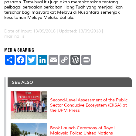
pasaran. Temubual itu juga akan membicarakan tentang
pelbagai persoalan berkaitan Hang Tuah yang menjadi Ikon
tersohor bagi masyarakat Melayu di Nusantara semenjak
kesultanan Melayu Melaka dahulu.
Date of Input: 13/09/2018 |
Updated: 13/09/2018 |
marlina_is
MEDIA SHARING
S
F
T
L
E
C
W
P
h
a
w
i
m
o
o
r
a
c
i
n
a
p
r
i
r
e
t
k
i
y
d
n
e
b
t
e
l
L
P
t
o
e
d
i
r
SEE ALSO
o
r
I
n
e
k
n
k
s
s
Second-Level Assessment of the Public
Sector Conducive Ecosystem (EKSA) at
the UPM Press
Book Launch Ceremony of Royal
Malaysia Police: United Nations