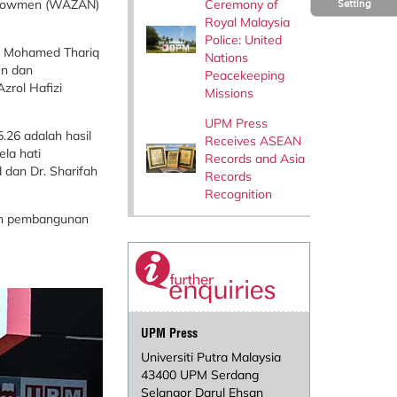
Ceremony of
Endowmen (WAZAN)
Setting
Royal Malaysia
Police: United
Dr. Mohamed Thariq
Nations
en dan
Peacekeeping
zrol Hafizi
Missions
UPM Press
26 adalah hasil
Receives ASEAN
la hati
Records and Asia
 dan Dr. Sharifah
Records
Recognition
dan pembangunan
UPM Press
Universiti Putra Malaysia
43400 UPM Serdang
Selangor Darul Ehsan