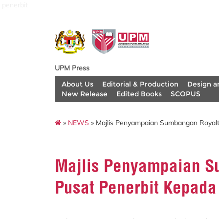
penerbit
UPM Press
About Us
Editorial & Production
Design a
New Release
Edited Books
SCOPUS
»
NEWS
» Majlis Penyampaian Sumbangan Royalt
Majlis Penyampaian S
Pusat Penerbit Kepad