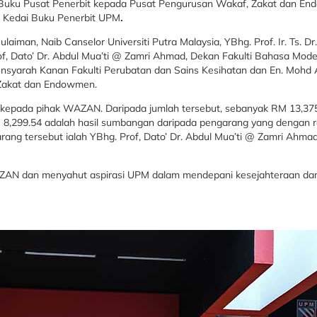
n Buku Pusat Penerbit kepada Pusat Pengurusan Wakaf, Zakat dan 
a, Kedai Buku Penerbit UPM
.
 Sulaiman, Naib Canselor Universiti Putra Malaysia, YBhg. Prof. Ir. Ts. 
f, Dato’ Dr. Abdul Mua’ti @ Zamri Ahmad, Dekan Fakulti Bahasa Mod
Pensyarah Kanan Fakulti Perubatan dan Sains Kesihatan dan En. Mohd A
 Zakat dan Endowmen.
kepada pihak WAZAN. Daripada jumlah tersebut, sebanyak RM 13,375.
RM 8,299.54 adalah hasil sumbangan daripada pengarang yang dengan re
g tersebut ialah YBhg. Prof, Dato’ Dr. Abdul Mua’ti @ Zamri Ahmad
WAZAN dan menyahut aspirasi UPM dalam mendepani kesejahteraan 