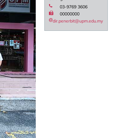
03-9769 3606
00000000
dir.penerbit@upm.edu.my