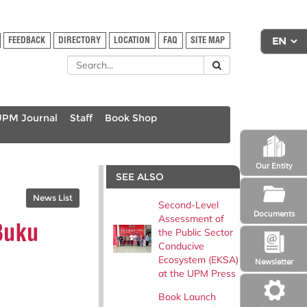
FEEDBACK
DIRECTORY
LOCATION
FAQ
SITE MAP
UPM Journal
Staff
Book Shop
Our Entity
SEE ALSO
News List
Second-Level
Documents
Assessment of
Buku
the Public Sector
Conducive
Ecosystem (EKSA)
Newsletter
at the UPM Press
Book Launch