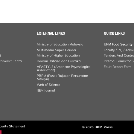
EXTERNAL LINKS
QUICK LINKS
Ministry of Education Malaysia
UPM Food Security 
Multimedia Super Coridor
Faculty / PTJ / Admi
B
Ministry of Higher Education
Tenders And Contra
iversiti Putra
Dewan Bahasa dan Pustaka
Internal Forms for S
APASTYLE (American Psychological
Fault Report Form
Association)
PRPM (Pusat Rujukan Persuratan
Melayu)
Web of Science
IJEM Journal
curity Statement
© 2026 UPM Press