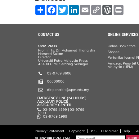
S
F
T
L
E
C
W
P
h
a
w
i
m
o
o
r
a
c
i
n
a
p
r
i
r
e
t
k
i
y
d
n
e
b
t
e
l
L
P
t
o
e
d
i
r
CONTACT US
ONLINE SERVICES
o
r
I
n
e
k
n
k
s
UPM Press
Online Book Store
s
Prof. Ir. Ts. Dr. Mohamed Thariq Bin
Shopee
Hameed Sultan
Director
Pertanika Journal F
Universiti Putra Malaysia Press,
Amazon: Penerbit Un
43400 UPM, Serdang Selangor
Malaysia (UPM)
03-9769 3606
00000000
dir.penerbit@upm.edu.my
EMERGENCY LINE (24 HOURS)
AUXILIARY POLICE
& SECURITY CENTER
03-9769 4999 | 03-9769
1399
03-9769 1999
Privacy Statement
Copyright
RSS
Disclaimer
Help
Se
SUBSCRIBE VIA EMAIL