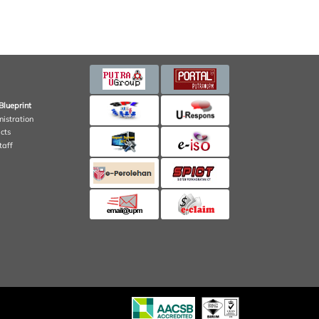
Blueprint
nistration
cts
taff