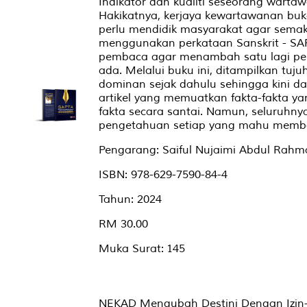
Indikator dan kualiti seseorang wartaw
Hakikatnya, kerjaya kewartawanan buka
perlu mendidik masyarakat agar semakin
menggunakan perkataan Sanskrit - SAP
pembaca agar menambah satu lagi per
ada. Melalui buku ini, ditampilkan tuj
dominan sejak dahulu sehingga kini d
artikel yang memuatkan fakta-fakta y
fakta secara santai. Namun, seluruhn
pengetahuan setiap yang mahu memb
Pengarang: Saiful Nujaimi Abdul Rah
ISBN: 978-629-7590-84-4
Tahun: 2024
RM 30.00
Muka Surat: 145
NEKAD Mengubah Destini Dengan Izin