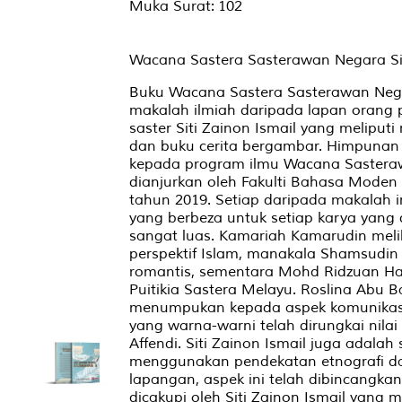
Muka Surat: 102
Wacana Sastera Sasterawan Negara Sit
Buku Wacana Sastera Sasterawan Nega
makalah ilmiah daripada lapan orang 
saster Siti Zainon Ismail yang meliputi
dan buku cerita bergambar. Himpunan
kepada program ilmu Wacana Sasterawa
dianjurkan oleh Fakulti Bahasa Moden 
tahun 2019. Setiap daripada makalah
yang berbeza untuk setiap karya yang 
sangat luas. Kamariah Kamarudin melih
perspektif Islam, manakala Shamsudin 
romantis, sementara Mohd Ridzuan Har
Puitikia Sastera Melayu. Roslina Ab
menumpukan kepada aspek komunikasi d
yang warna-warni telah dirungkai nil
Affendi. Siti Zainon Ismail juga adala
menggunakan pendekatan etnografi d
lapangan, aspek ini telah dibincangkan
dicakupi oleh Siti Zainon Ismail yang 